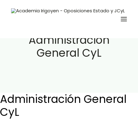
Administración
General CyL
Oposiciones
Libros
Trabaja con nosotros
Contacto
Administración General
Preguntas Frecuentes
CyL
BuscaOpos 🔎
Aula virtual