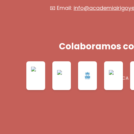
📧 Email:
info@academiairigoy
Colaboramos co