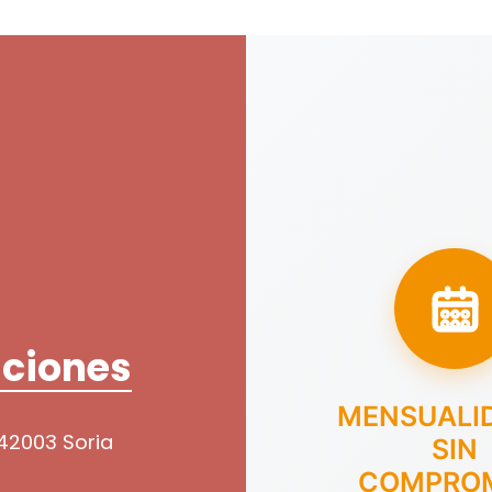
ciones
MENSUALI
 42003 Soria
SIN
COMPRO