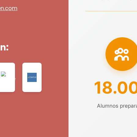
en.com
n:
18.0
Alumnos prepar