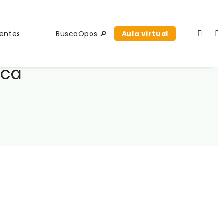
uentes
BuscaOpos 🔎
Aula virtual
ica