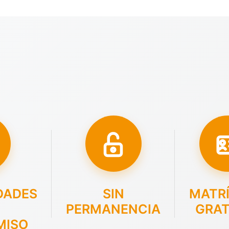
DADES
SIN
MATR
PERMANENCIA
GRAT
MISO