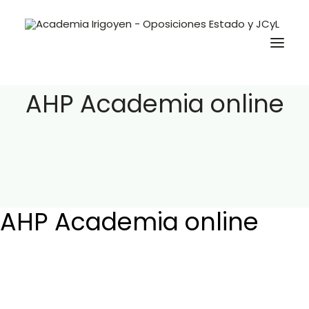
AHP Academia online
Oposiciones
Libros
Trabaja con nosotros
Contacto
AHP Academia online
Preguntas Frecuentes
BuscaOpos 🔎
Aula virtual