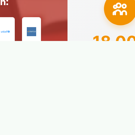
n:
18.0
Alumnos prepar