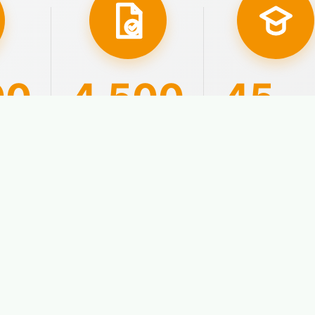
00
4.500
45
año
ados
Aprobados con
Nuestra
plaza
experiencia