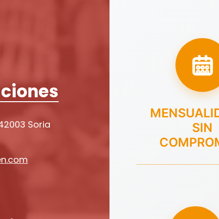
ciones
MENSUALI
 42003 Soria
SIN
COMPRO
en.com