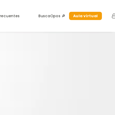
Frecuentes
BuscaOpos 🔎
Aula virtual