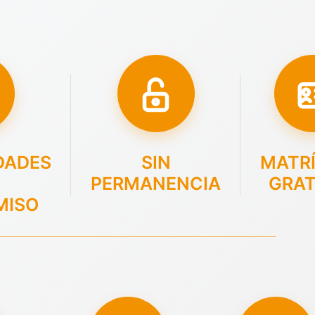
DADES
SIN
MATR
PERMANENCIA
GRAT
MISO