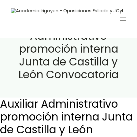
Auxiliar
Administrativo
promoción interna
Oposiciones
Junta de Castilla y
Libros
León Convocatoria
Trabaja con nosotros
Contacto
Preguntas Frecuentes
Auxiliar Administrativo
promoción interna Junta
BuscaOpos 🔎
de Castilla y León
Aula virtual