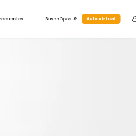
Frecuentes
BuscaOpos 🔎
Aula virtual