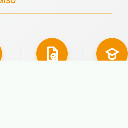
MISO
00
4.500
45
año
ados
Aprobados con
Nuestra
plaza
experiencia