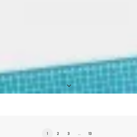
1
2
3
…
13