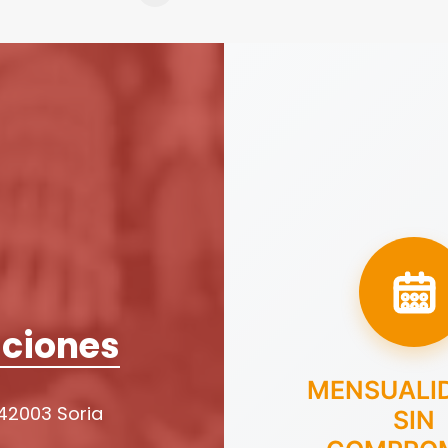
ciones
MENSUALI
 42003 Soria
SIN