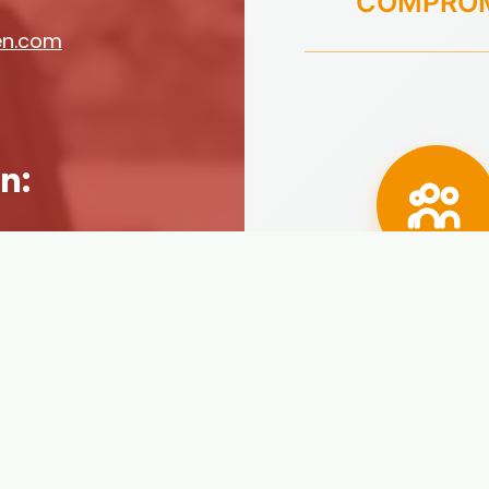
COMPRO
en.com
n:
18.0
Alumnos prepar