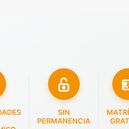
DADES
SIN
MATR
PERMANENCIA
GRAT