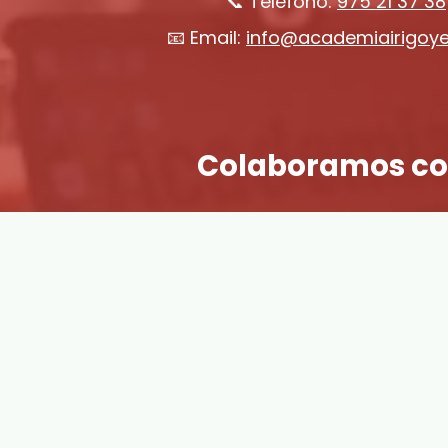
📞 Teléfono:
975 21 37 38
📧 Email:
info@academiairigoy
Colaboramos co