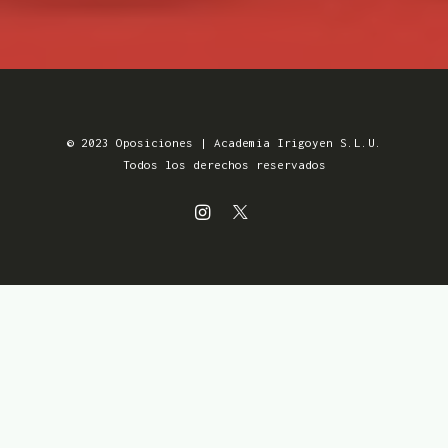
© 2023 Oposiciones | Academia Irigoyen S.L.U.
Todos los derechos reservados
Aviso Legal
MENSUALIDADES SIN
Política de Privacidad
COMPROMISO
Política de Cookies
Condiciones de venta
Accesibilidad