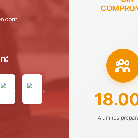
COMPRO
en.com
n:
18.0
Alumnos prepar