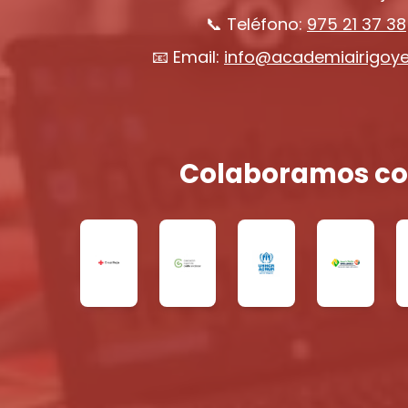
📞 Teléfono:
975 21 37 38
📧 Email:
info@academiairigoy
Colaboramos co