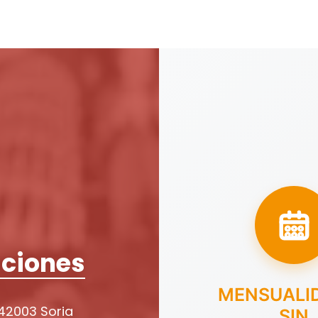
ciones
MENSUALI
 42003 Soria
SIN