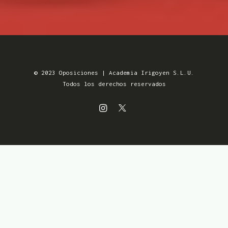
© 2023 Oposiciones | Academia Irigoyen S.L.U.
Todos los derechos reservados
Aviso Legal
MENSUALIDADES SIN
Política de Privacidad
COMPROMISO
Política de Cookies
Condiciones de venta
Accesibilidad