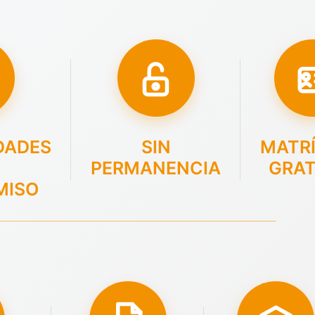
DADES
SIN
MATR
PERMANENCIA
GRAT
MISO