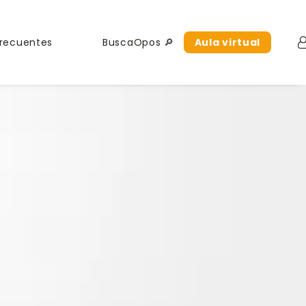
Frecuentes
BuscaOpos 🔎
Aula virtual