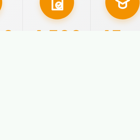
00
4.500
45
año
ados
Aprobados con
Nuestra
plaza
experiencia