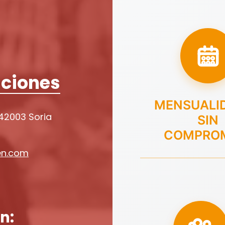
ciones
MENSUALI
 42003 Soria
SIN
COMPRO
en.com
n: