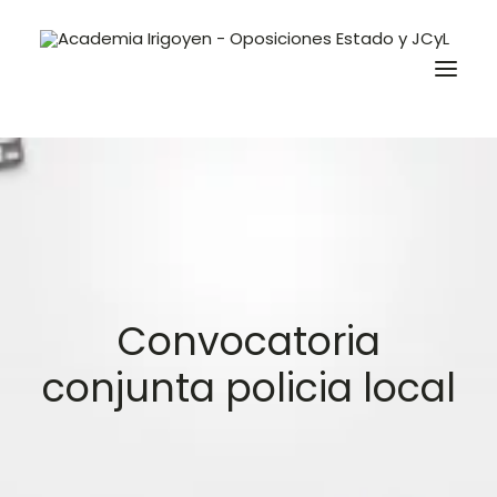
Oposiciones
Libros
Trabaja con nosotros
Contacto
Convocatoria
Preguntas Frecuentes
conjunta policia local
BuscaOpos 🔎
Aula virtual