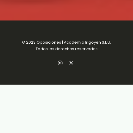
© 2023 Oposiciones | Academia Irigoyen S.L.U.
Todos los derechos reservados
Aviso Legal
MENSUALIDADES SIN
Política de Privacidad
COMPROMISO
Política de Cookies
Condiciones de venta
Accesibilidad