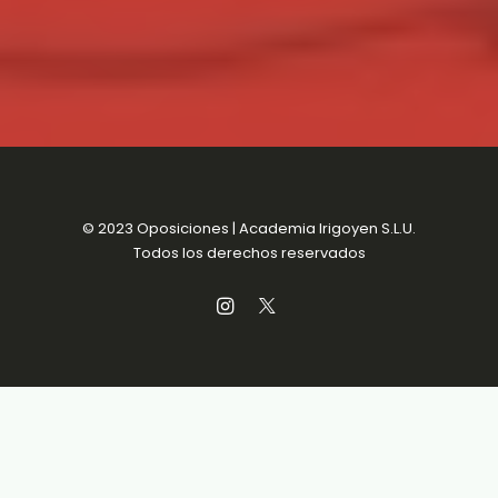
© 2023 Oposiciones | Academia Irigoyen S.L.U.
Todos los derechos reservados
Aviso Legal
MENSUALIDADES SIN
Política de Privacidad
COMPROMISO
Política de Cookies
Condiciones de venta