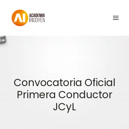
Oposiciones
Libros
Trabaja con nosotros
Convocatoria Oficial
Contacto
Primera Conductor
Preguntas Frecuentes
JCyL
BuscaOpos 🔎
Aula virtual