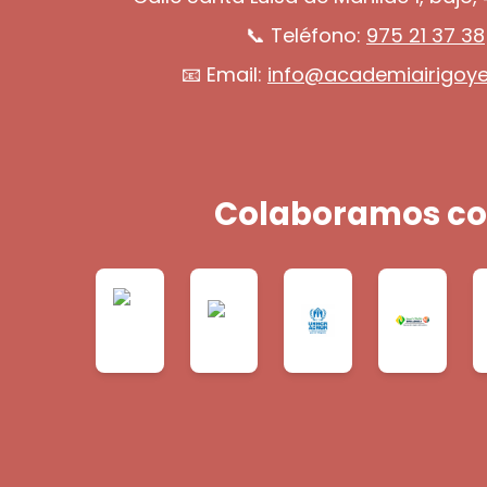
📞 Teléfono:
975 21 37 38
📧 Email:
info@academiairigoy
Colaboramos co