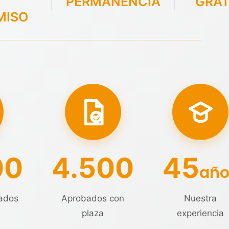
PERMANENCIA
GRAT
MISO
00
4.500
45
año
ados
Aprobados con
Nuestra
plaza
experiencia