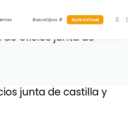
uentes
BuscaOpos 🔎
Aula virtual
de oficios junta de
os junta de castilla y