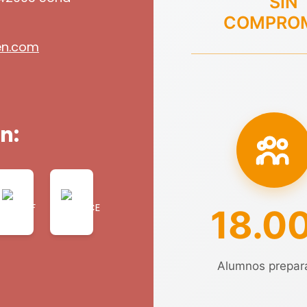
SIN
COMPRO
en.com
n:
18.0
Alumnos prepar