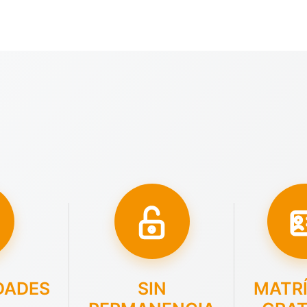
DADES
SIN
MATR