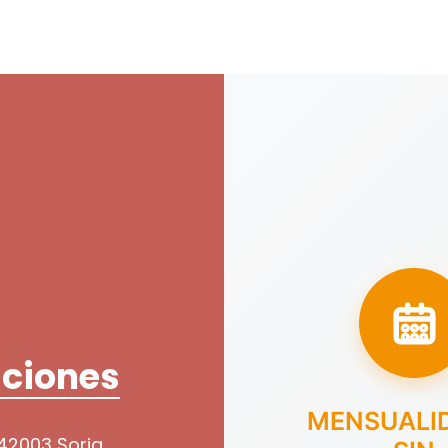
ciones
MENSUALI
 42003 Soria