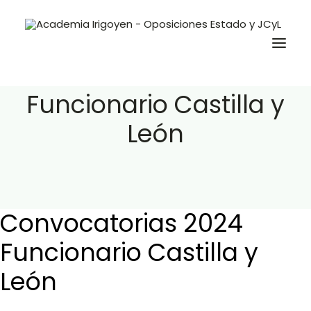
Convocatorias 2024
Funcionario Castilla y
León
Oposiciones
Libros
Trabaja con nosotros
Contacto
Convocatorias 2024
Preguntas Frecuentes
Funcionario Castilla y
León
BuscaOpos 🔎
Aula virtual