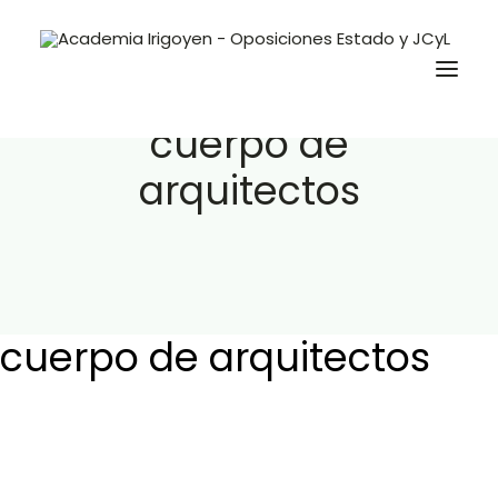
cuerpo de
arquitectos
Oposiciones
Libros
Trabaja con nosotros
Contacto
cuerpo de arquitectos
Preguntas Frecuentes
BuscaOpos 🔎
Aula virtual