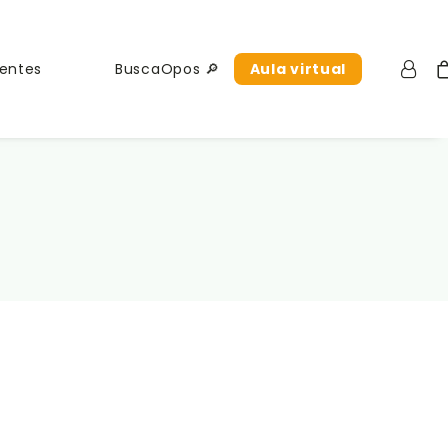
uentes
BuscaOpos 🔎
Aula virtual