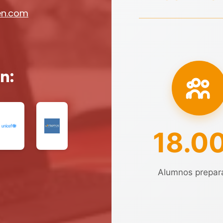
en.com
n:
18.0
Alumnos prepar