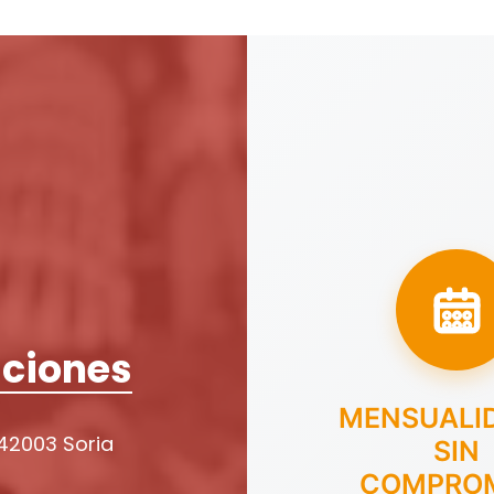
ciones
MENSUALI
 42003 Soria
SIN
COMPRO