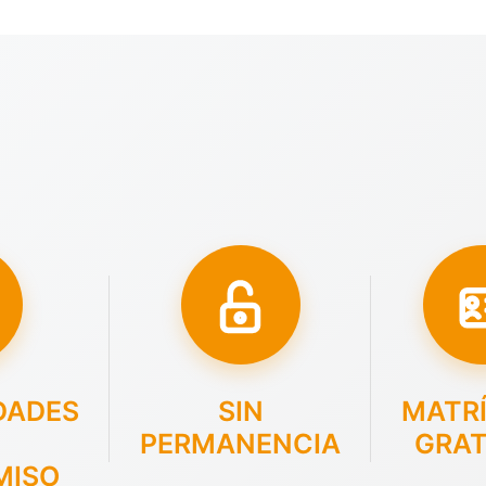
DADES
SIN
MATR
PERMANENCIA
GRAT
MISO