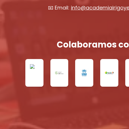
📧 Email:
info@academiairigoy
Colaboramos co