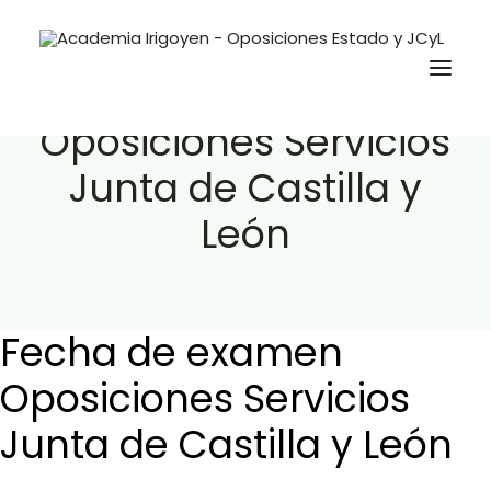
Fecha de examen
Oposiciones Servicios
Junta de Castilla y
Oposiciones
León
Libros
Trabaja con nosotros
Contacto
Fecha de examen
Preguntas Frecuentes
Oposiciones Servicios
Junta de Castilla y León
BuscaOpos 🔎
Aula virtual