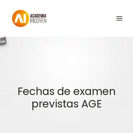
Oposiciones
Libros
Trabaja con nosotros
Contacto
Fechas de examen
Preguntas Frecuentes
previstas AGE
BuscaOpos 🔎
Aula virtual