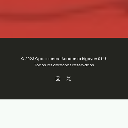
© 2023 Oposiciones | Academia Irigoyen S.L.U.
Todos los derechos reservados
Aviso Legal
MENSUALIDADES SIN
Política de Privacidad
COMPROMISO
Política de Cookies
Condiciones de venta