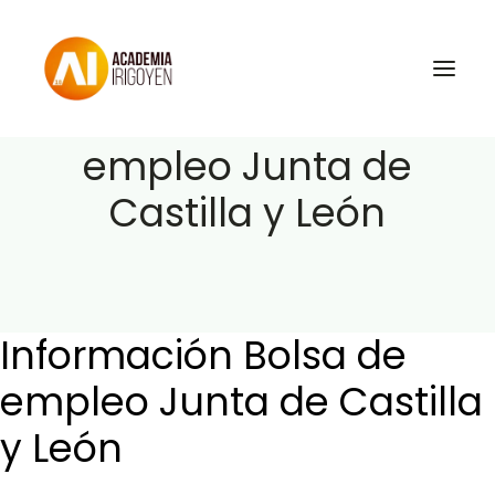
Información Bolsa de
empleo Junta de
Castilla y León
Oposiciones
Libros
Trabaja con nosotros
Contacto
Información Bolsa de
Preguntas Frecuentes
empleo Junta de Castilla
y León
BuscaOpos 🔎
Aula virtual