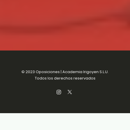
© 2023 Oposiciones | Academia Irigoyen S.L.U.
Todos los derechos reservados
Aviso Legal
MENSUALIDADES SIN
Política de Privacidad
COMPROMISO