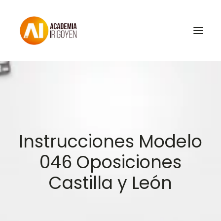
Oposiciones
Libros
Trabaja con nosotros
Instrucciones Modelo
Contacto
046 Oposiciones
Preguntas Frecuentes
Castilla y León
BuscaOpos 🔎
Aula virtual