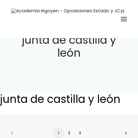
junta de castilla y
león
Oposiciones
Libros
Trabaja con nosotros
Contacto
junta de castilla y león
Preguntas Frecuentes
BuscaOpos 🔎
Aula virtual
1
2
3