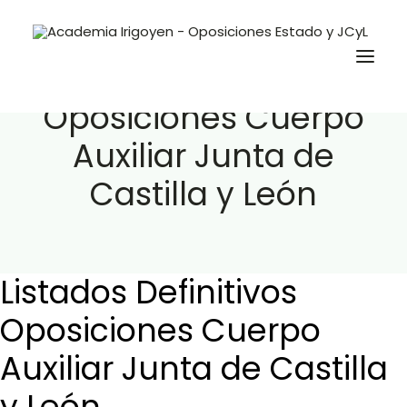
Listados Definitivos
Oposiciones Cuerpo
Auxiliar Junta de
Oposiciones
Castilla y León
Libros
Trabaja con nosotros
Contacto
Listados Definitivos
Preguntas Frecuentes
Oposiciones Cuerpo
Auxiliar Junta de Castilla
BuscaOpos 🔎
Aula virtual
y León