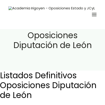
Listados Definitivos
Oposiciones
Diputación de León
Oposiciones
Libros
Trabaja con nosotros
Contacto
Listados Definitivos
Preguntas Frecuentes
Oposiciones Diputación
de León
BuscaOpos 🔎
Aula virtual