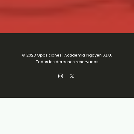
© 2023 Oposiciones | Academia Irigoyen S.L.U.
Todos los derechos reservados
Aviso Legal
MENSUALIDADES SIN
Política de Privacidad
COMPROMISO
Política de Cookies
Condiciones de venta
Accesibilidad