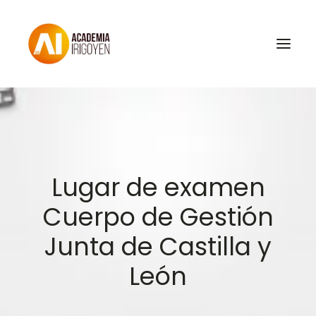
Oposiciones
Libros
Trabaja con nosotros
Lugar de examen
Contacto
Cuerpo de Gestión
Preguntas Frecuentes
Junta de Castilla y
León
BuscaOpos 🔎
Aula virtual