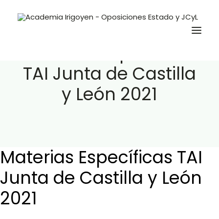
Materias Específicas
TAI Junta de Castilla
y León 2021
Oposiciones
Libros
Trabaja con nosotros
Contacto
Materias Específicas TAI
Preguntas Frecuentes
Junta de Castilla y León
2021
BuscaOpos 🔎
Aula virtual