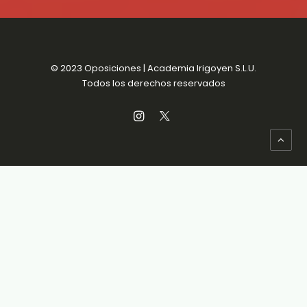
© 2023 Oposiciones | Academia Irigoyen S.L.U.
Todos los derechos reservados
Aviso Legal
MENSUALIDADES SIN
Política de Privacidad
COMPROMISO
Política de Cookies
Condiciones de venta
Accesibilidad