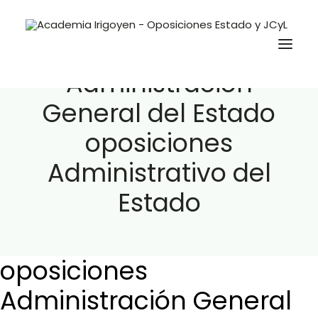
oposiciones
Administración
General del Estado
Oposiciones
oposiciones
Libros
Administrativo del
Trabaja con nosotros
Estado
Contacto
Preguntas Frecuentes
oposiciones
BuscaOpos 🔎
Administración General
Aula virtual