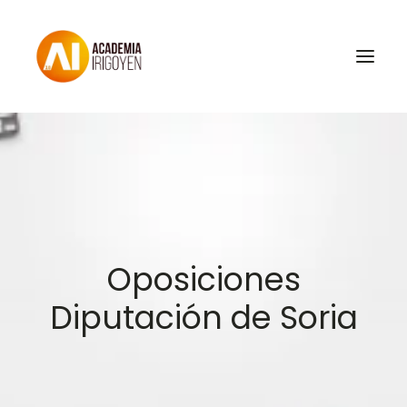
Oposiciones
Libros
Trabaja con nosotros
Contacto
Oposiciones
Preguntas Frecuentes
Diputación de Soria
BuscaOpos 🔎
Aula virtual