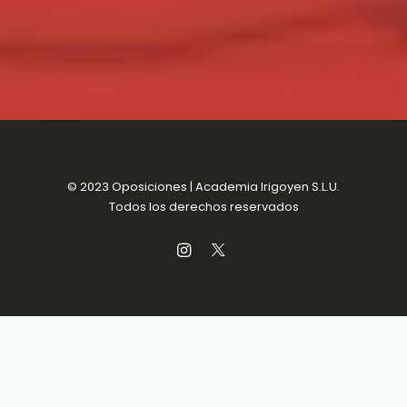
© 2023 Oposiciones | Academia Irigoyen S.L.U.
Todos los derechos reservados
Aviso Legal
MENSUALIDADES SIN
Política de Privacidad
COMPROMISO
Política de Cookies
Condiciones de venta