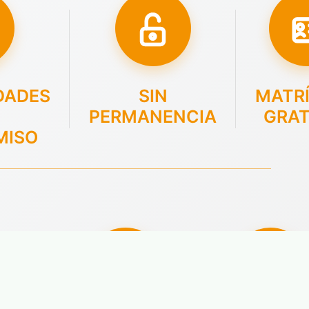
DADES
SIN
MATR
PERMANENCIA
GRAT
MISO