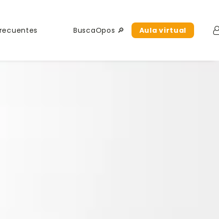
Frecuentes
BuscaOpos 🔎
Aula virtual