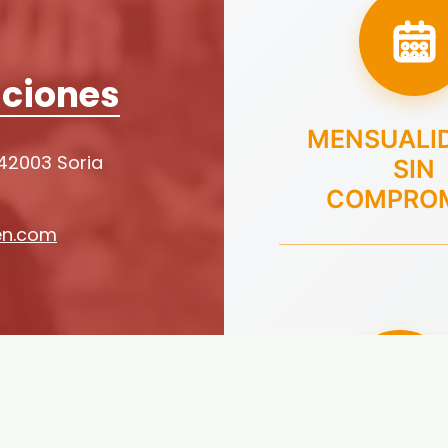
ciones
MENSUALI
 42003 Soria
SIN
COMPRO
en.com
n: