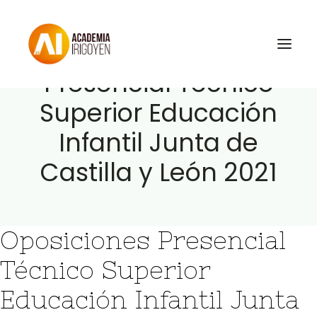
Oposiciones
Presencial Técnico
Superior Educación
Oposiciones
Infantil Junta de
Libros
Castilla y León 2021
Trabaja con nosotros
Contacto
Preguntas Frecuentes
Oposiciones Presencial
Técnico Superior
BuscaOpos 🔎
Educación Infantil Junta
Aula virtual