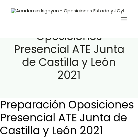
Preparación
Oposiciones
Presencial ATE Junta
Oposiciones
de Castilla y León
Libros
2021
Trabaja con nosotros
Contacto
Preguntas Frecuentes
Preparación Oposiciones
Presencial ATE Junta de
BuscaOpos 🔎
Castilla y León 2021
Aula virtual