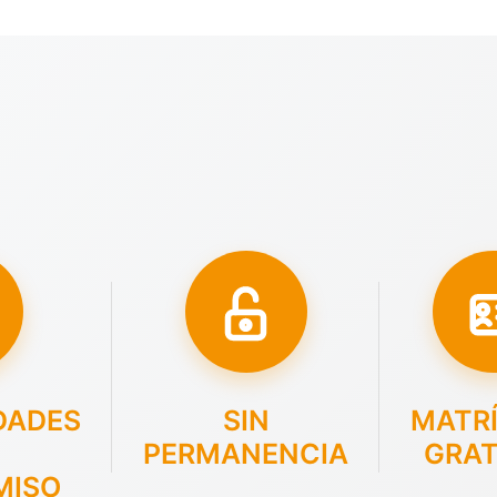
DADES
SIN
MATR
PERMANENCIA
GRAT
MISO