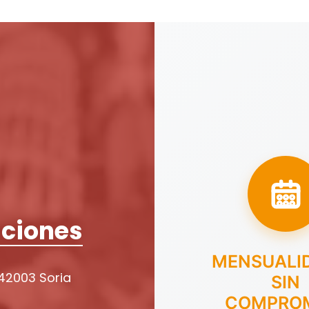
ciones
MENSUALI
 42003 Soria
SIN
COMPRO