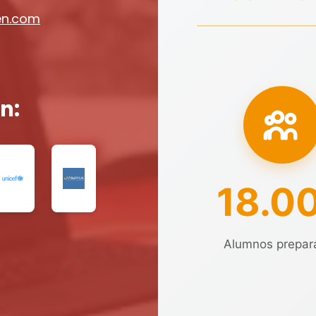
en.com
n:
18.0
Alumnos prepar