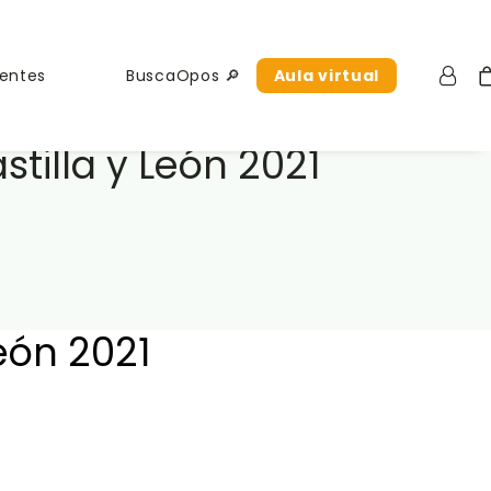
uentes
BuscaOpos 🔎
Aula virtual
stilla y León 2021
León 2021