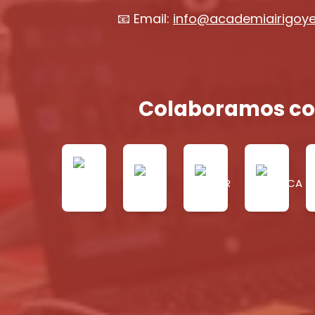
📧 Email:
info@academiairigoy
Colaboramos co