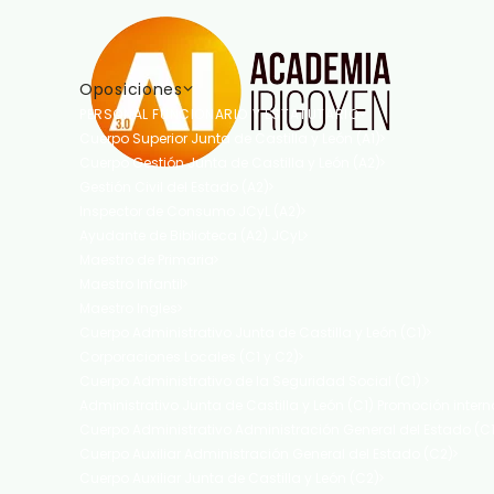
Oposiciones
PERSONAL FUNCIONARIO Y ESTATUTARIO
Cuerpo Superior Junta de Castilla y León (A1)
Cuerpo Gestión Junta de Castilla y León (A2)
Gestión Civil del Estado (A2)
Inspector de Consumo JCyL (A2)
Ayudante de Biblioteca (A2) JCyL
Maestro de Primaria
Maestro Infantil
Maestro Ingles
Cuerpo Administrativo Junta de Castilla y León (C1)
Corporaciones Locales (C1 y C2)
Cuerpo Administrativo de la Seguridad Social (C1).
Administrativo Junta de Castilla y León (C1) Promoción intern
Cuerpo Administrativo Administración General del Estado (C1
Cuerpo Auxiliar Administración General del Estado (C2)
Cuerpo Auxiliar Junta de Castilla y León (C2)