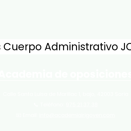
 Cuerpo Administrativo J
Academia de oposicione
Calle Santa Luisa de Marillac 1, bajo, 42003 Soria
📞 Teléfono:
975 21 37 38
📧 Email:
info@academiairigoyen.com