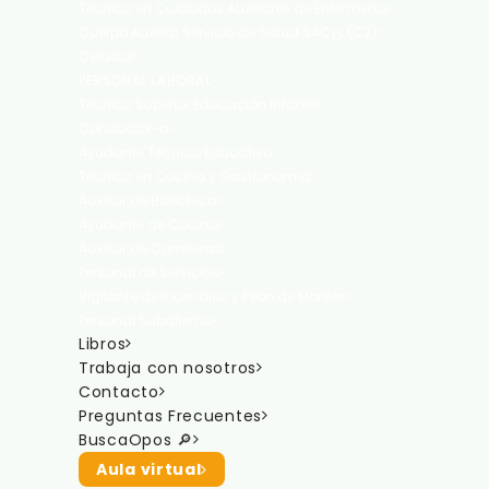
Técnico en Cuidados Auxiliares de Enfermería
Cuerpo Auxiliar Servicio de Salud SACyL (C2)
Celador
PERSONAL LABORAL
Técnico Superior Educación Infantil
Conductor-a
Ayudante Técnico Educativo
Técnico en Cocina y Gastronomía
Auxiliar de Biblioteca
Ayudante de Cocina
Auxiliar de Carreteras
Personal de Servicios
Vigilante de Incendios y Peón de Montes
Personal Subalterno
Libros
Trabaja con nosotros
Contacto
Preguntas Frecuentes
BuscaOpos 🔎
Aula virtual