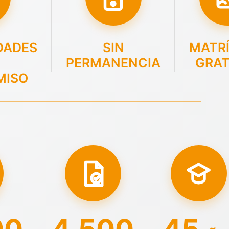
DADES
SIN
MATR
PERMANENCIA
GRAT
MISO