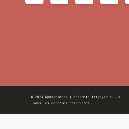
© 2023 Oposiciones | Academia Irigoyen S.L.U.
Todos los derechos reservados
Aviso Legal
Política de Privacidad
Polític