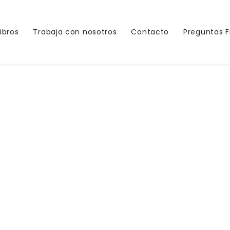
ndo-verduras-en-la-cocina
Libros
Trabaja con nosotros
Contacto
Preguntas 
vista-later