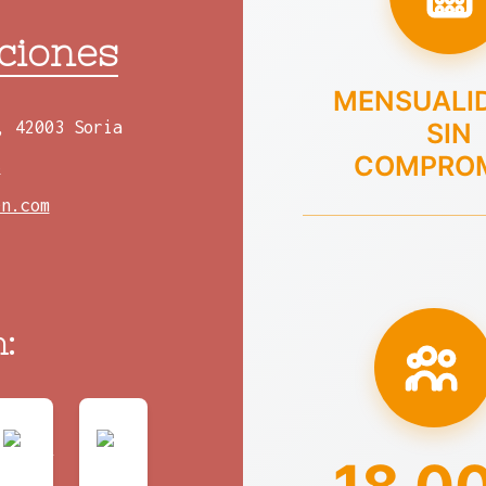
ciones
MENSUALI
, 42003 Soria
SIN
COMPRO
8
en.com
: