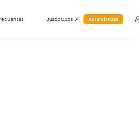
Home
Grupo III
Técnico en Cocina y Gastronomía
Frecuentes
BuscaOpos 🔎
Aula virtual
al-de-la-cocinera-con-guante-cortando-verduras-en-la-cocina