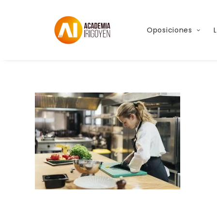
vista-lateral-de-la-cocinera-con-guante-corta
Oposiciones