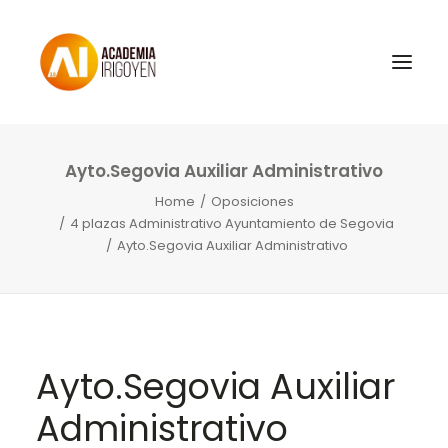
Ayto.Segovia Auxiliar Administrativo
Oposiciones
Home
Oposiciones
Libros
4 plazas Administrativo Ayuntamiento de Segovia
Ayto.Segovia Auxiliar Administrativo
Trabaja con nosotros
Contacto
Preguntas Frecuentes
Ayto.Segovia Auxiliar
BuscaOpos 🔎
Administrativo
Aula virtual