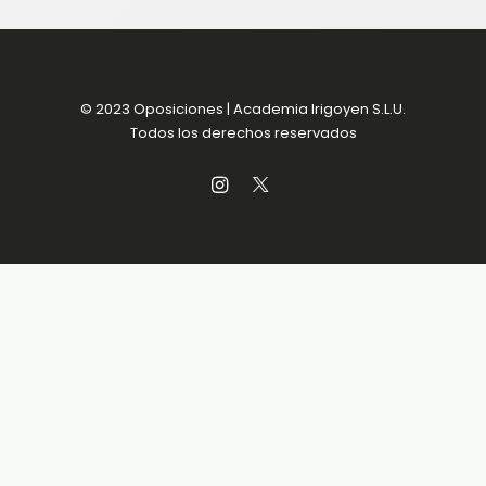
© 2023 Oposiciones | Academia Irigoyen S.L.U.
Todos los derechos reservados
Aviso Legal
Política de Privacidad
Política de Cookies
Condiciones de venta
Accesibilidad