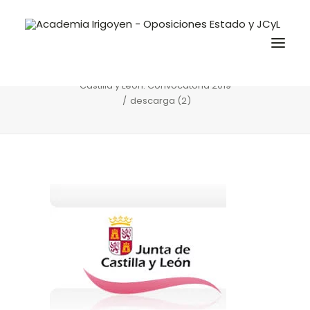
descarga (2)
Home
Convocatorias y Ofertas
Auxiliar Administrativo promoción interna Junta de
Castilla y León. Convocatoria 2019
descarga (2)
Oposiciones
Libros
Trabaja con nosotros
Contacto
Preguntas Frecuentes
BuscaOpos 🔎
Aula virtual