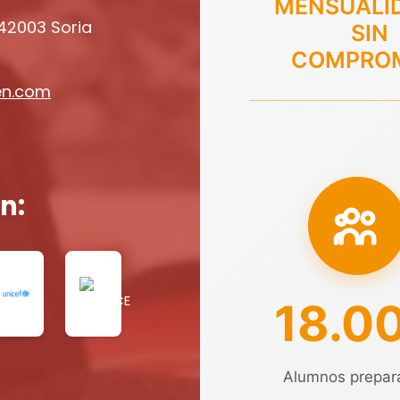
MENSUALI
 42003 Soria
SIN
COMPRO
en.com
n:
18.0
Alumnos prepar