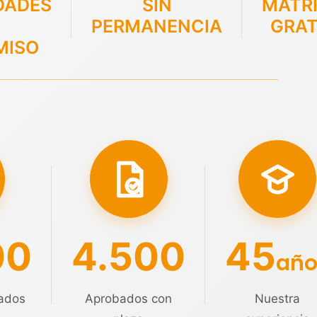
DADES
SIN
MATR
PERMANENCIA
GRAT
MISO
00
4.500
45
año
ados
Aprobados con
Nuestra