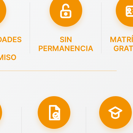
DADES
SIN
MATR
PERMANENCIA
GRAT
MISO