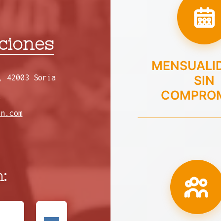
ciones
MENSUALI
, 42003 Soria
SIN
COMPRO
8
en.com
: