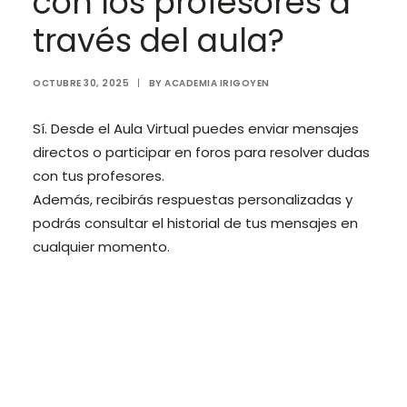
con los profesores a
través del aula?
Login / Register
Cart
OCTUBRE 30, 2025
|
BY
ACADEMIA IRIGOYEN
Sí. Desde el Aula Virtual puedes enviar mensajes
directos o participar en foros para resolver dudas
con tus profesores.
Además, recibirás respuestas personalizadas y
podrás consultar el historial de tus mensajes en
cualquier momento.