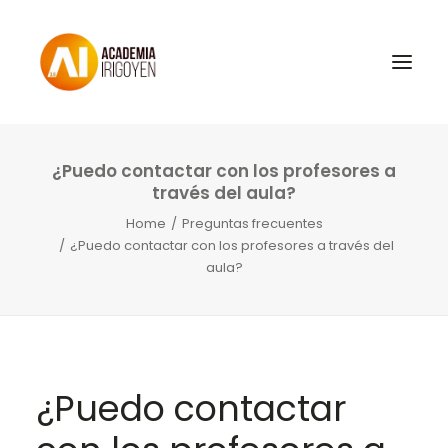
¿Puedo contactar con los profesores a
Oposiciones
través del aula?
Libros
Home
Preguntas frecuentes
¿Puedo contactar con los profesores a través del
Trabaja con nosotros
aula?
Contacto
Preguntas Frecuentes
¿Puedo contactar
BuscaOpos 🔎
Aula virtual