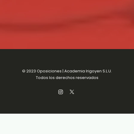
© 2023 Oposiciones | Academia Irigoyen S.L.U.
Todos los derechos reservados
Aviso Legal
MENSUALIDADES SIN
Política de Privacidad
COMPROMISO
Política de Cookies