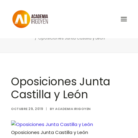
Oposiciones Junta Castilla y León
Home
Convocatorias y Ofertas
Oferta 2019 Junta Castilla y León
Oposiciones Junta Castilla y León
Oposiciones
Libros
Oposiciones Junta
Trabaja con nosotros
Contacto
Castilla y León
Preguntas Frecuentes
OCTUBRE 29, 2019
|
BY
ACADEMIA IRIGOYEN
BuscaOpos 🔎
Aula virtual
Oposiciones Junta Castilla y León