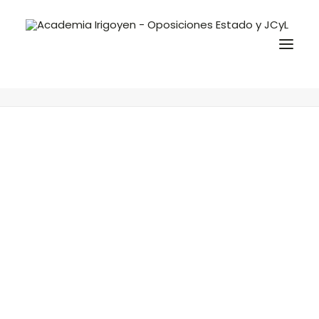
descarga
Home
Convocatorias y Ofertas
Oposición Mecánico-Conductor
descarga
Oposiciones
Libros
Trabaja con nosotros
Contacto
Preguntas Frecuentes
BuscaOpos 🔎
Aula virtual