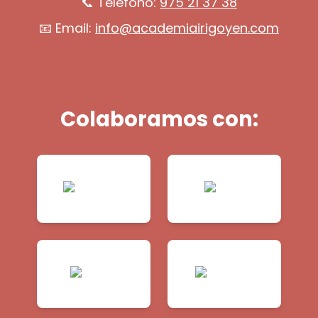
📞 Teléfono:
975 21 37 38
📧 Email:
info@academiairigoyen.com
Colaboramos con: