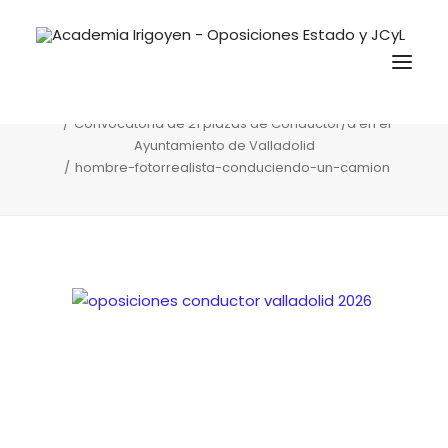
hombre-fotorrealista-conduciendo-un-
camion
Home
Convocatorias y Ofertas
Convocatoria de 21 plazas de Conductor/a en el
Ayuntamiento de Valladolid
hombre-fotorrealista-conduciendo-un-camion
Oposiciones
Libros
Trabaja con nosotros
Contacto
Preguntas Frecuentes
BuscaOpos 🔎
Aula virtual