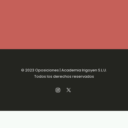
© 2023 Oposiciones | Academia Irigoyen S.L.U.
Todos los derechos reservados
Aviso Legal
MENSUALIDADES SIN
Política de Privacidad
COMPROMISO