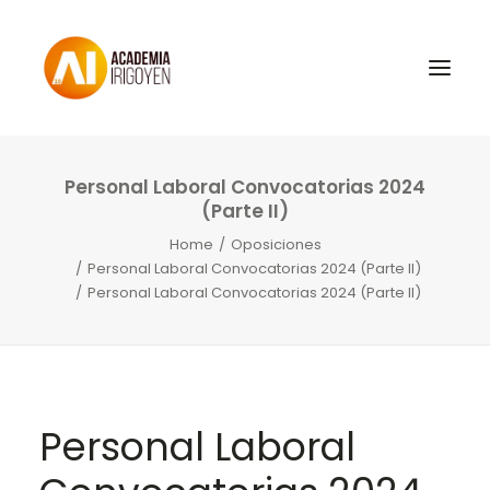
Personal Laboral Convocatorias 2024
Oposiciones
(Parte II)
Libros
Home
Oposiciones
Personal Laboral Convocatorias 2024 (Parte II)
Trabaja con nosotros
Personal Laboral Convocatorias 2024 (Parte II)
Contacto
Preguntas Frecuentes
Personal Laboral
BuscaOpos 🔎
Aula virtual