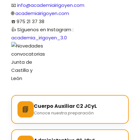
📧
info@academiairigoyen.com
🌐
academiairigoyen.com
☎️
975 21 37 38
👍 Síguenos en Instagram :
academia_irigoyen_3.0
Cuerpo Auxiliar C2 JCyL
📘
Conoce nuestra preparación