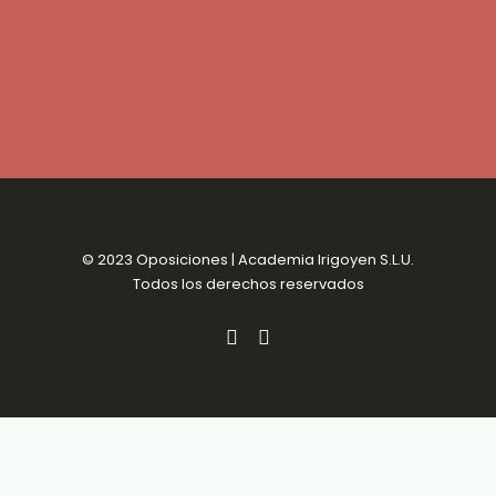
© 2023 Oposiciones | Academia Irigoyen S.L.U.
Todos los derechos reservados
Aviso Legal
MENSUALIDADES SIN
Política de Privacidad
COMPROMISO
Política de Cookies