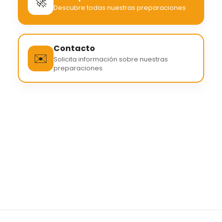
🚀
Descubre todas nuestras preparaciones
Contacto
✉️
Solicita información sobre nuestras
preparaciones
¿Dónde preparar las
oposiciones de Junta
Castilla y León?
En Academia Irigoyen preparamos oposiciones de
Administrativo y Auxiliar Administrativo de Junta
Castilla y León mediante clases, test y simulacros.